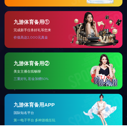
©2023 B体育官方网站 版权所有 ICP证：滇ICP备15001574
号-3
全球服务热线： 400-8316492
专业研发高速UVB体育官方入口、ONEPASSB体育官方入
口、档案盒B体育官方入口、圆柱体B体育官方入口的实力厂
官方公众号
家
公司地址：深圳市龙岗区横坪公路89号数字硅谷E栋4楼
网站
地图
千亿体育国际（中国）公司官方网站
|
荣耀体育网页版
|
JIUYOU.COM
|
星空登录官网
|
沙巴官方登录（中国）·沙巴集团
有限公司
|
米兰体育网页版_米兰体育（中国）官方在线登录
|
米兰web版登录入口
|
B体育手机在线官网
|
球王会（中国区）
官方网站
|
电话咨询
产品展示
新闻资讯
网站首页