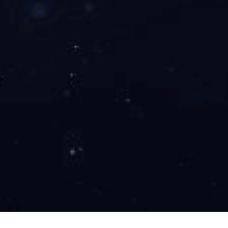
免责声明：部分文章信息来源于网络以及网友投稿，本
网站只负责对文章进行整理、排版、编辑，是出于传递更多
信息之目的，并不意味着赞同其观点或证实其内容的真
实性，如本站文章和转稿涉及版权等问题，请作者在及
时联系本站，B体育官方入口会尽快删除处理问答，若不联
系则默认允许本站转载。
上一篇：
uv平板B体育官方入口哪个好-博易创科技
下一篇：
返回列表
友情链接
/ LINKS