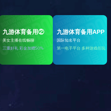
查看详情
r）是一种高科技的全彩色数码印刷机，主要特点
官方入口的主要特性和优势：主要特
查看详情
因为这类设备的投资成本较高，且其
建议，帮助你在选择二手UV平板打
查看详情
的UV平板B体育官方入口品牌和型号
....
查看详情
的不同而有所差异。以下是一份基于