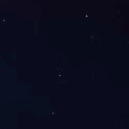
液（专用清洗液）、无尘布、棉签、
查看详情
问题：一、初步处理清洗喷头：使用
以参照UVB体育官方入口的使用手
序：部分UVB体育官方入口内置有
执行清洗操作。二、深入分析原因并
查看详情
的生产厂家和供应商。以下是对山东
地区，有多家知名的UV平板B体育
查看详情
固化油墨来实现高质量的打印效果。
B体育官方入口采用压电式喷墨打印