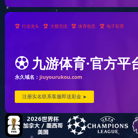
热门关键词：
onepassB体育官方入口
流水线B体育
当前位置：
行业新闻
公司动态
08
2024-11
行业资讯
技术问题
08
2024-11
联系B体育官方入口