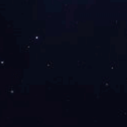
2024-11
友情链接
/ LINKS
博易创天津
流水线B体育官方入口
博易创海口
纸箱B体育官方入口
博易创上海
博易创福州
onepa
©2023 B体育官方网站 版权所有 ICP证：滇ICP备1500
全球服务热线： 400-8316492
专业研发高速UVB体育官方入口、ONEPASSB体