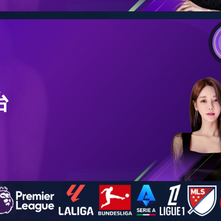
官方入口
纸箱B体育官方入口
首页
>
行业新闻
uvB体育官方入口需要多少钱
UVB体育官方入口的价格因品牌、型号、配置、尺寸和售后服
的UVB体育官方入口及其大致价格范围，供你参考： ### 小型UVB
万至10万元人民....
万能uv平板B体育官方入口
万能UV平板B体育官方入口（也称为平板UVB体育官方入口或
的数码喷墨B体育官方入口，它使用紫外线固化技术来快速干
高质量的彩色照片级打印。以下....