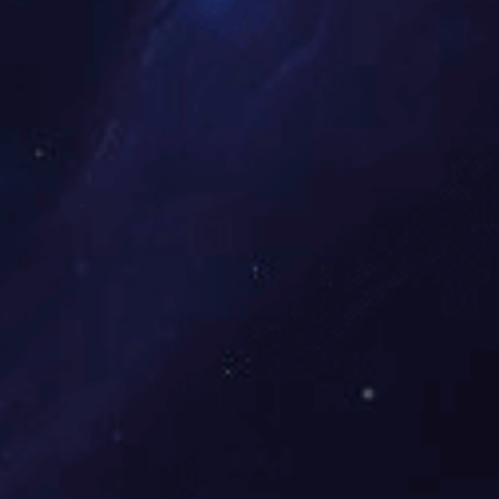
是一些常见的UVB体育官方入口用途：1. 广告和标识 户外广
室内广....
uv平板B体育官方入口的缺点
全域SEO优化是指通过综合运用各种技术和策略，全面提升网
现。与谷歌SEO团队合作，可以充分利用其专业知识和资源，实现
uv数码B体育官方入口未来发展方向
UV数码B体育官方入口因其独特的技术特性和广泛的应用场
展。以下是一些可能的发展方向：技术创新与优化：墨水技术
应更广泛的材料和应用场景，同时减少对环境的影响。打印头
速度和分辨率，延长使用寿命，降低维护成本。固化技术：优化紫外线
uv平板B体育官方入口喷头清洗流程
UV平板B体育官方入口的喷头清洗是维护B体育官方入口正常
确的清洗流程可以确保喷头畅通无阻，避免墨水干燥堵塞喷孔。
方入口喷头清洗流程：1.准备工作关闭电源：在开始清洗之