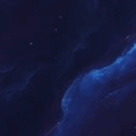
工艺品uvB体育官方入口
友情链接（也称为互换链接或伙伴链接）曾经是SEO中一个非
索引擎排名。然而，随着搜索引擎算法的不断更新和优化，友情链接
uv平板B体育官方入口排名
UV平板B体育官方入口在市场上的品牌众多，每个品牌都有其
的UV平板B体育官方入口品牌及其排名，这些品牌在市场上表
意，这些排名....
石家庄uvB体育官方入口
石家庄UVB体育官方入口市场相对活跃，提供各种类型的UVB
应用场景。以下是一些关于石家庄UVB体育官方入口的信息，
1. 主要供应商深圳....
uvB体育官方入口用途
UV平板B体育官方入口因其多功能性和高质量的打印效果，在