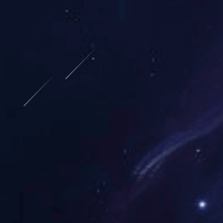
2024-11
07
2024-11
07
2024-11
07
2024-11