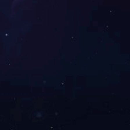
最好的流水线UVB体育官方入口应具备高端且可靠的打印头、
，稳定的供墨系统、先进的散热系统和易于操作的控制系统也是
高效率和高稳定性，从而满足各种复杂图案和色彩需求的打印任
/www.fok120.com/
部分文章信息来源于网络以及网友投稿，本网站只负责对文章进
观点或证实其内容的真
站文章和转稿涉及版权等问题，请作者在及时联系本站，B体育
水线数码直喷uvB体育官方入口打印无纺布袋过程
回列表