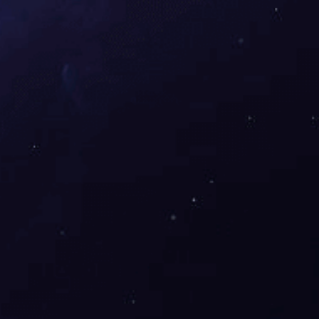
像处理性能和打印效果。
动程序兼容。