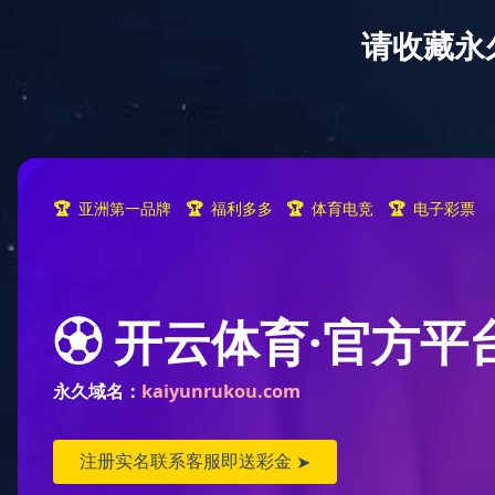
欢迎访问博易创科技官网，专注研发数码B体育官方入
网站首页
产品中心
行
在线留言