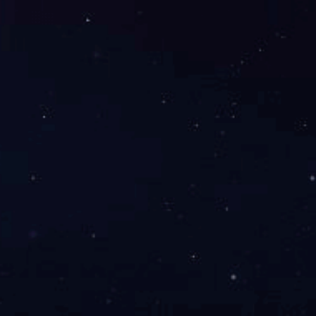
驱动系统、平台配置、框架与传动系统以及满足要求的
不可或缺的配置。这些配置共同确保了UVB体育官方
务。
行整理、排版、编辑，是出于传递更多信息之目的，并
官方入口会尽快删除处理问答，若不联系则默认允许本