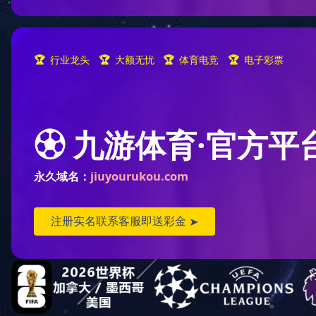
热门关键词：
onepassB体育官方入口
流水线B体育
当前位置：
行业资讯
公司动态
行业资讯
质量最好的流水
些建议的配置：
技术问题
一、打印头配
联系B体育官方入口
高端工业级打印