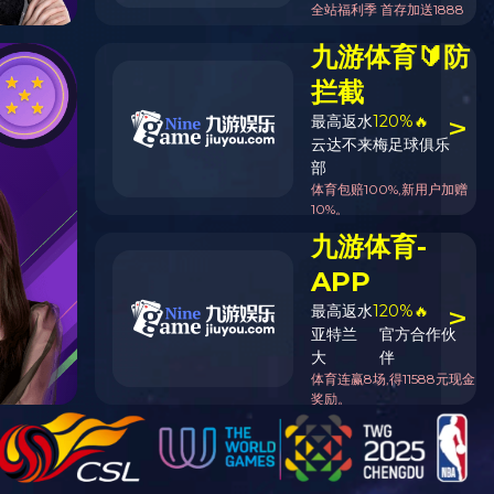
搜索
口应该有那些配置
口
点击：
575 次
确保其能够满足高精度、高效率的生产需求。以下是一