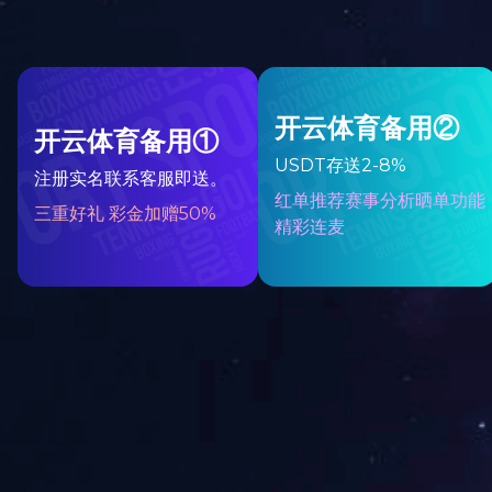
多喷头配置
：如
预留升级空间
：
二、驱动系统
400-8316492
磁悬浮直线电机
手机：13823737137
高精度导轨
：如
邮箱：
金属光栅
：提高
3485053954@qq.com
三、平台配置
QQ：3485053954
地址：深圳市龙岗区横坪公
铝合金真空吸附
路89号数字硅谷E栋4楼
硬质氧化处理
：
刻度边缘
：方便
四、框架与传
全新一体焊接框