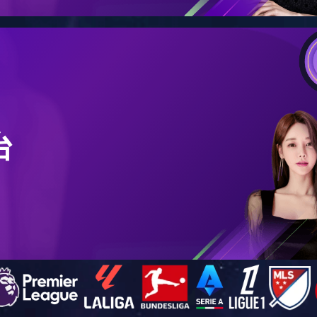
官方入口
纸箱B体育官方入口
首页
>
行业新闻
>
行业资讯
质量最好的流水线uvB体育官方入
时间：2024-12-22 18:45:50
作者：uvB体育官方入
线UVB体育官方入口通常应具备一系列高端且可靠的配置，以
置
头
：如理光G6等，具备出色的打印精度和稳定性。