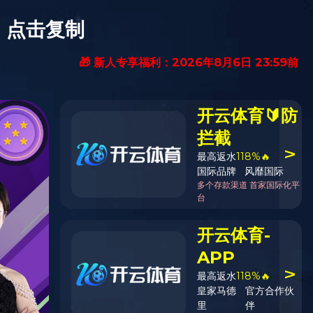
关于B体育官方入口
联系B体育官方入口
全国咨询热线：
400-8316492
口
关于B体育官方入口